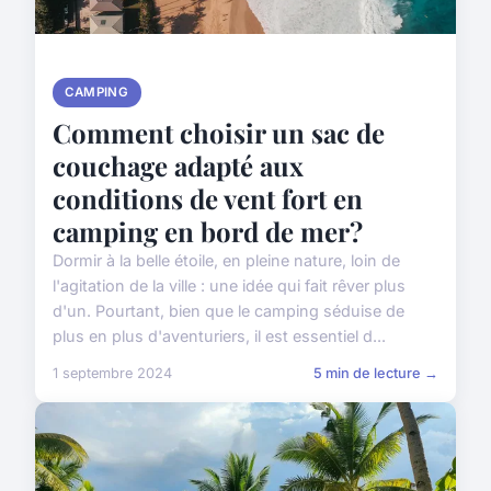
CAMPING
Comment choisir un sac de
couchage adapté aux
conditions de vent fort en
camping en bord de mer?
Dormir à la belle étoile, en pleine nature, loin de
l'agitation de la ville : une idée qui fait rêver plus
d'un. Pourtant, bien que le camping séduise de
plus en plus d'aventuriers, il est essentiel d...
1 septembre 2024
5 min de lecture →