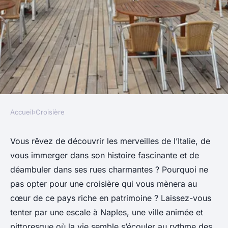
Accueil
›
Croisière
CROISIÈRE
Comment organiser une
Vous rêvez de découvrir les merveilles de l’Italie, de
vous immerger dans son histoire fascinante et de
croisière pour explorer les
déambuler dans ses rues charmantes ? Pourquoi ne
ruines de Pompéi en Italie?
pas opter pour une croisière qui vous mènera au
cœur de ce pays riche en patrimoine ? Laissez-vous
Liam
•
1 septembre 2024
•
5 min de lecture
tenter par une escale à Naples, une ville animée et
pittoresque où la vie semble s’écouler au rythme des