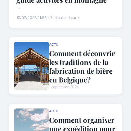
...
10/07/2026 11:55 · 7 min de lecture
ACTU
Comment découvrir
les traditions de la
fabrication de bière
en Belgique?
1 septembre 2024
ACTU
Comment organiser
une expédition pour