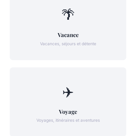
🌴
Vacance
Vacances, séjours et détente
✈️
Voyage
Voyages, itinéraires et aventures