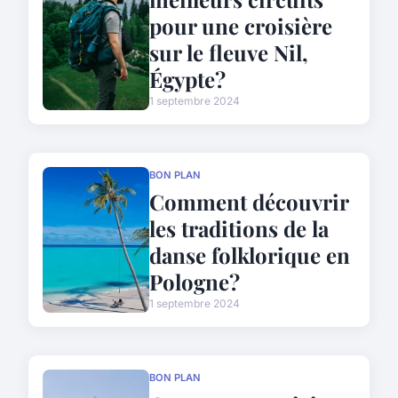
pour une croisière
sur le fleuve Nil,
Égypte?
1 septembre 2024
BON PLAN
Comment découvrir
les traditions de la
danse folklorique en
Pologne?
1 septembre 2024
BON PLAN