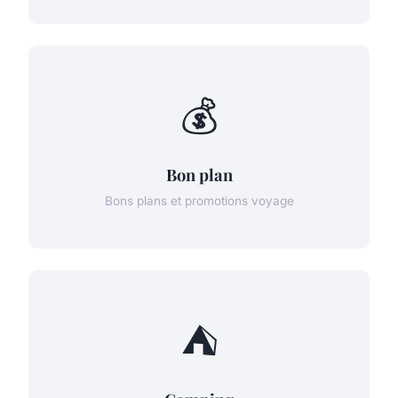
💰
Bon plan
Bons plans et promotions voyage
⛺